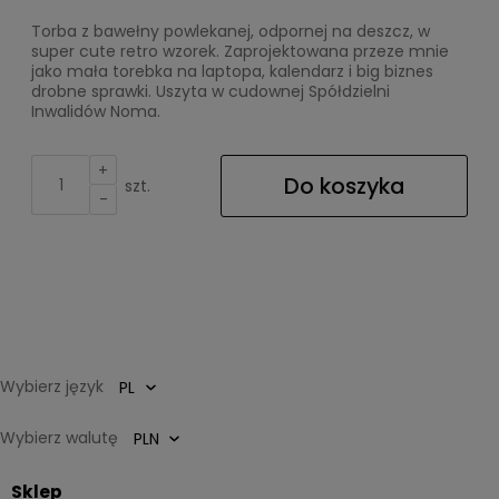
Torba z bawełny powlekanej, odpornej na deszcz, w
super cute retro wzorek. Zaprojektowana przeze mnie
jako mała torebka na laptopa, kalendarz i big biznes
drobne sprawki. Uszyta w cudownej Spółdzielni
Inwalidów Noma.
+
Do koszyka
szt.
-
Wybierz język
Wybierz walutę
Sklep