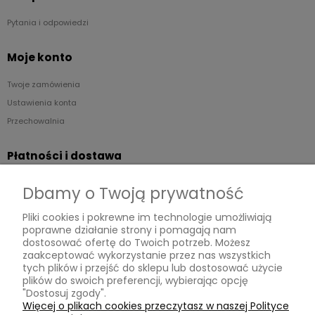
Pytania i odpowiedzi
Moje konto
Twoje zamówienia
Ustawienia konta
Przechowalnia
Płatności i dostawa
Formy płatności
Dbamy o Twoją prywatność
Czas i koszty dostawy
Pliki cookies i pokrewne im technologie umożliwiają
poprawne działanie strony i pomagają nam
Informacje
dostosować ofertę do Twoich potrzeb. Możesz
zaakceptować wykorzystanie przez nas wszystkich
Regulaminy
tych plików i przejść do sklepu lub dostosować użycie
plików do swoich preferencji, wybierając opcję
Polityka prywatności
"Dostosuj zgody".
Zwroty
Więcej o plikach cookies przeczytasz w naszej Polityce