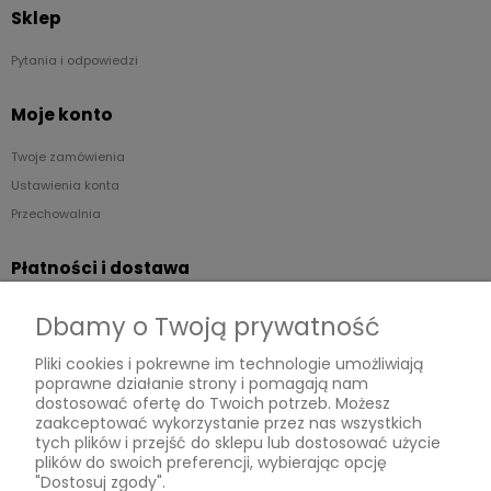
Sklep
Pytania i odpowiedzi
Moje konto
Twoje zamówienia
Ustawienia konta
Przechowalnia
Płatności i dostawa
Formy płatności
Dbamy o Twoją prywatność
Czas i koszty dostawy
Pliki cookies i pokrewne im technologie umożliwiają
poprawne działanie strony i pomagają nam
Informacje
dostosować ofertę do Twoich potrzeb. Możesz
zaakceptować wykorzystanie przez nas wszystkich
Regulaminy
tych plików i przejść do sklepu lub dostosować użycie
plików do swoich preferencji, wybierając opcję
Polityka prywatności
"Dostosuj zgody".