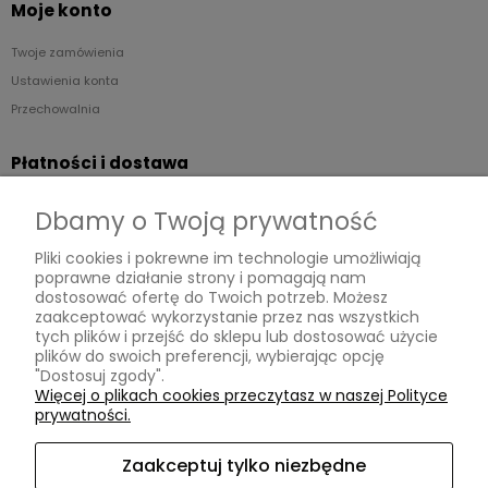
Moje konto
Twoje zamówienia
Ustawienia konta
Przechowalnia
Płatności i dostawa
Formy płatności
Dbamy o Twoją prywatność
Czas i koszty dostawy
Pliki cookies i pokrewne im technologie umożliwiają
poprawne działanie strony i pomagają nam
Informacje
dostosować ofertę do Twoich potrzeb. Możesz
zaakceptować wykorzystanie przez nas wszystkich
Regulaminy
tych plików i przejść do sklepu lub dostosować użycie
plików do swoich preferencji, wybierając opcję
Polityka prywatności
"Dostosuj zgody".
Zwroty
Więcej o plikach cookies przeczytasz w naszej Polityce
prywatności.
Reklamacje
Zaakceptuj tylko niezbędne
O nas