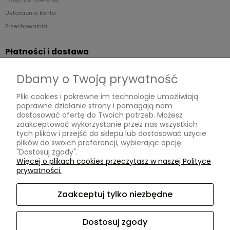
Ustawienia konta
Przechowalnia
Płatności i dostawa
Formy płatności
Dbamy o Twoją prywatność
Czas i koszty dostawy
Pliki cookies i pokrewne im technologie umożliwiają
poprawne działanie strony i pomagają nam
Informacje
dostosować ofertę do Twoich potrzeb. Możesz
zaakceptować wykorzystanie przez nas wszystkich
Regulaminy
tych plików i przejść do sklepu lub dostosować użycie
plików do swoich preferencji, wybierając opcję
Polityka prywatności
"Dostosuj zgody".
Zwroty
Więcej o plikach cookies przeczytasz w naszej Polityce
prywatności.
Reklamacje
Zaakceptuj tylko niezbędne
O nas
KONTAKT
Dostosuj zgody
Instagram