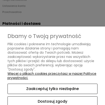
Ustawienia konta
Przechowalnia
Płatności i dostawa
Formy płatności
Dbamy o Twoją prywatność
Czas i koszty dostawy
Pliki cookies i pokrewne im technologie umożliwiają
poprawne działanie strony i pomagają nam
Informacje
dostosować ofertę do Twoich potrzeb. Możesz
zaakceptować wykorzystanie przez nas wszystkich
Regulaminy
tych plików i przejść do sklepu lub dostosować użycie
plików do swoich preferencji, wybierając opcję
Polityka prywatności
"Dostosuj zgody".
Zwroty
Więcej o plikach cookies przeczytasz w naszej Polityce
prywatności.
Reklamacje
Zaakceptuj tylko niezbędne
O nas
KONTAKT
Dostosuj zgody
Instagram