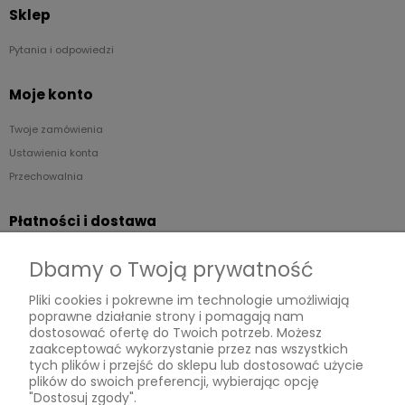
Sklep
Pytania i odpowiedzi
Moje konto
Twoje zamówienia
Ustawienia konta
Przechowalnia
Płatności i dostawa
Formy płatności
Dbamy o Twoją prywatność
Czas i koszty dostawy
Pliki cookies i pokrewne im technologie umożliwiają
poprawne działanie strony i pomagają nam
Informacje
dostosować ofertę do Twoich potrzeb. Możesz
zaakceptować wykorzystanie przez nas wszystkich
Regulaminy
tych plików i przejść do sklepu lub dostosować użycie
plików do swoich preferencji, wybierając opcję
Polityka prywatności
"Dostosuj zgody".