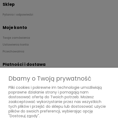
Sklep
Pytania i odpowiedzi
Moje konto
Twoje zamówienia
Ustawienia konta
Przechowalnia
Płatności i dostawa
Formy płatności
Dbamy o Twoją prywatność
Czas i koszty dostawy
Pliki cookies i pokrewne im technologie umożliwiają
poprawne działanie strony i pomagają nam
Informacje
dostosować ofertę do Twoich potrzeb. Możesz
zaakceptować wykorzystanie przez nas wszystkich
Regulaminy
tych plików i przejść do sklepu lub dostosować użycie
plików do swoich preferencji, wybierając opcję
Polityka prywatności
"Dostosuj zgody".