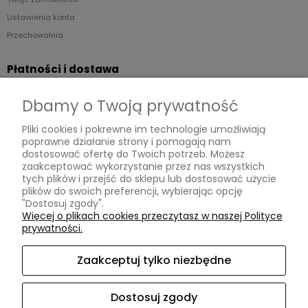
Ustawienia konta
Przechowalnia
Płatności i dostawa
Formy płatności
Dbamy o Twoją prywatność
Czas i koszty dostawy
Pliki cookies i pokrewne im technologie umożliwiają
poprawne działanie strony i pomagają nam
Informacje
dostosować ofertę do Twoich potrzeb. Możesz
zaakceptować wykorzystanie przez nas wszystkich
Regulaminy
tych plików i przejść do sklepu lub dostosować użycie
plików do swoich preferencji, wybierając opcję
Polityka prywatności
"Dostosuj zgody".
Zwroty
Więcej o plikach cookies przeczytasz w naszej Polityce
prywatności.
Reklamacje
Zaakceptuj tylko niezbędne
O nas
KONTAKT
Dostosuj zgody
Instagram