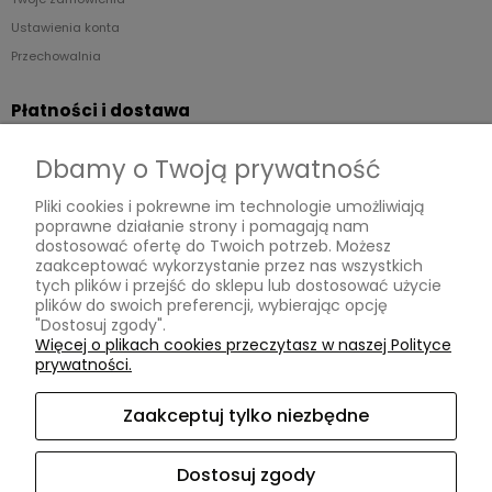
Ustawienia konta
Przechowalnia
Płatności i dostawa
Formy płatności
Dbamy o Twoją prywatność
Czas i koszty dostawy
Pliki cookies i pokrewne im technologie umożliwiają
poprawne działanie strony i pomagają nam
Informacje
dostosować ofertę do Twoich potrzeb. Możesz
zaakceptować wykorzystanie przez nas wszystkich
Regulaminy
tych plików i przejść do sklepu lub dostosować użycie
plików do swoich preferencji, wybierając opcję
Polityka prywatności
"Dostosuj zgody".
Zwroty
Więcej o plikach cookies przeczytasz w naszej Polityce
prywatności.
Reklamacje
Zaakceptuj tylko niezbędne
O nas
KONTAKT
Dostosuj zgody
Instagram