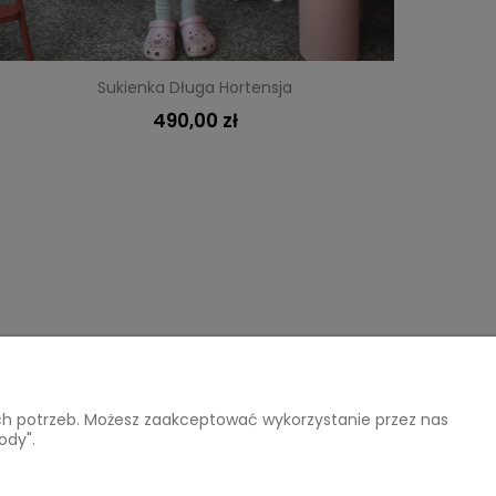
Sukienka Długa Hortensja
490,00 zł
O nas
ich potrzeb. Możesz zaakceptować wykorzystanie przez nas
KONTAKT
ody".
atności
Instagram