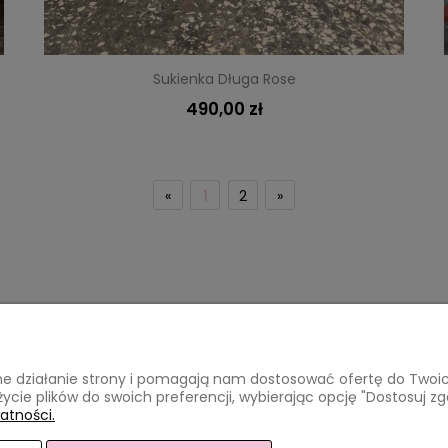
Sukienka Długa Rose
490,00 zł
«
1
2
»
Płatności i dostawa
Informacje
awne działanie strony i pomagają nam dostosować ofertę do Two
a
Formy płatności
Regulaminy
życie plików do swoich preferencji, wybierając opcję "Dostosuj zg
Czas i koszty dostawy
Polityka pryw
atności.
Zwroty