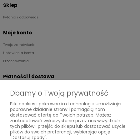
Sklep
Pytania i odpowiedzi
Moje konto
Twoje zamówienia
Ustawienia konta
Przechowalnia
Płatności i dostawa
Formy płatności
Dbamy o Twoją prywatność
Czas i koszty dostawy
Pliki cookies i pokrewne im technologie umożliwiają
poprawne działanie strony i pomagają nam
Informacje
dostosować ofertę do Twoich potrzeb. Możesz
zaakceptować wykorzystanie przez nas wszystkich
Regulaminy
tych plików i przejść do sklepu lub dostosować użycie
plików do swoich preferencji, wybierając opcję
Polityka prywatności
"Dostosuj zgody".